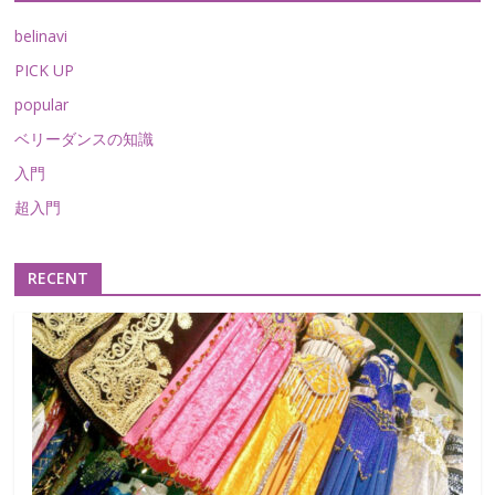
ダ
ン
belinavi
ス
PICK UP
総
popular
合
情
ベリーダンスの知識
報
入門
サ
超入門
イ
ト
RECENT