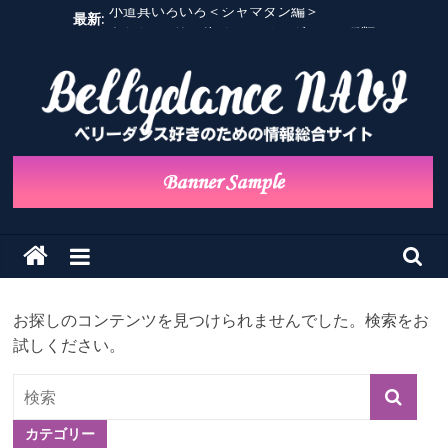
コ
小道具いろいろ＜シャマダン編＞
最新:
ン
あなたはどれが好き？ベリーダンスの種類
キーワードで記事を探す
テ
ベリーダンス定番曲・クラシック編
ン
ベリーダンス定番曲・かわいい＆ポップ編
ツ
へ
ベ
ス
キ
リ
ッ
プ
ナ
ビ
お探しのコンテンツを見つけられませんでした。検索をお
試しください。
ベ
リ
ー
カテゴリー